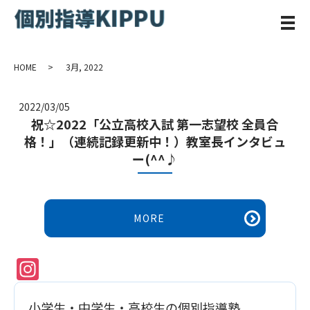
メ
HOME
3月, 2022
2022/03/05
祝☆2022「公立高校入試 第一志望校 全員合
格！」（連続記録更新中！）教室長インタビュ
ー(^^♪
MORE
Instagram
小学生・中学生・高校生の個別指導塾