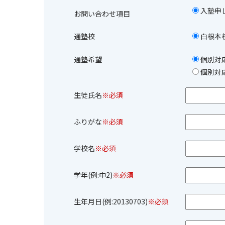
入塾申
お問い合わせ項目
通塾校
白根本
通塾希望
個別対
個別対応
生徒氏名
※必須
ふりがな
※必須
学校名
※必須
学年(例:中2)
※必須
生年月日(例:20130703)
※必須