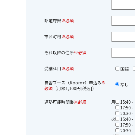
都道府県
※必須
市区町村
※必須
それ以降の住所
※必須
受講科目
※必須
国語
自習ブース（Room+）申込み
※
なし
必須
（月額1,100円[税込]）
通塾可能時間帯
※必須
月
15:40 -
17:50 -
20:30 -
火
15:40 -
17:50 -
20:30 -