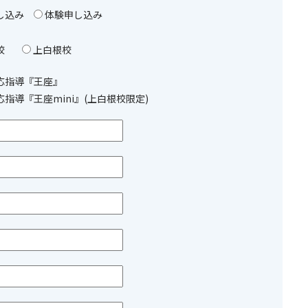
し込み
体験申し込み
校
上白根校
応指導『王座』
指導『王座mini』(上白根校限定)