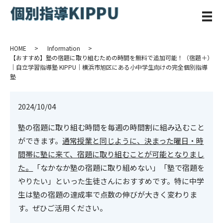
メ
HOME
Information
【おすすめ】塾の宿題に取り組むための時間を無料で追加可能！（宿題＋）
｜自立学習指導塾 KIPPU｜横浜市旭区にある小中学生向けの完全個別指導
塾
2024/10/04
塾の宿題に取り組む時間を毎週の時間割に組み込むこと
ができます。
通常授業と同じように、決まった曜日・時
間帯に塾に来て、宿題に
取り組むことが可能となりまし
た。
「なかなか塾の宿題に取り組めない」「塾で宿題を
やりたい」といった生徒さんにおすすめです。特に中学
生は塾の宿題の達成率で点数の伸びが大きく変わりま
す。ぜひご活用ください。