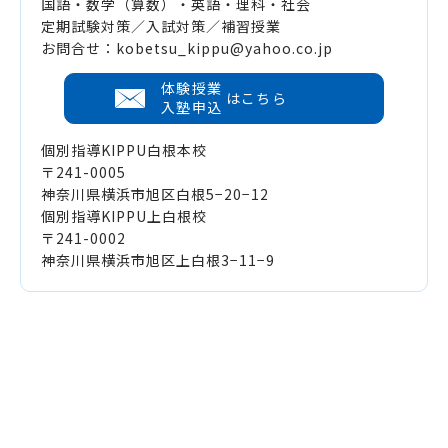
国語・数学（算数）・英語・理科・社会
定期試験対策／入試対策／補習授業
お問合せ：kobetsu_kippu@yahoo.co.jp
体験授業
はこちら
入塾申込
個別指導KIPPU白根本校
〒241-0005
神奈川県横浜市旭区白根5−20−12
個別指導KIPPU上白根校
〒241-0002
神奈川県横浜市旭区上白根3−11−9