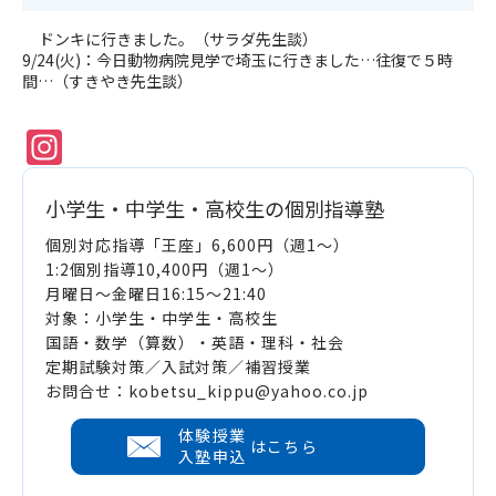
ドンキに行きました。（サラダ先生談）
9/24(火)：今日動物病院見学で埼玉に行きました…往復で５時
間…（すきやき先生談）
Instagram
小学生・中学生・高校生の個別指導塾
個別対応指導「王座」6,600円（週1～）
1:2個別指導10,400円（週1～）
月曜日～金曜日16:15～21:40
対象：小学生・中学生・高校生
国語・数学（算数）・英語・理科・社会
定期試験対策／入試対策／補習授業
お問合せ：kobetsu_kippu@yahoo.co.jp
体験授業
はこちら
入塾申込