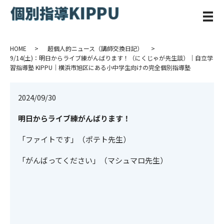
メ
HOME
超個人的ニュース（講師交換日記）
9/14(土)：明日からライブ練がんばります！（にくじゃが先生談）｜自立学
習指導塾 KIPPU｜横浜市旭区にある小中学生向けの完全個別指導塾
2024/09/30
明日からライブ練がんばります！
「ファイトです」（ポテト先生）
「がんばってください」（マシュマロ先生）