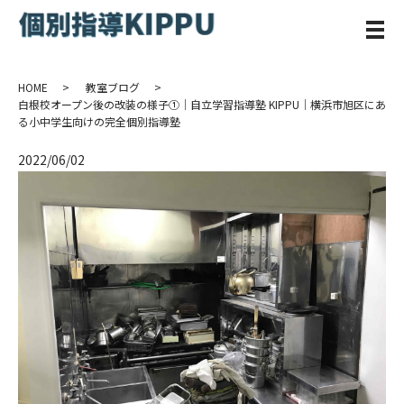
メ
HOME
教室ブログ
白根校オープン後の改装の様子①｜自立学習指導塾 KIPPU｜横浜市旭区にあ
る小中学生向けの完全個別指導塾
2022/06/02