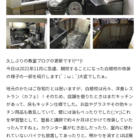
久しぶりの教室ブログの更新です!(^^)!
今日は2021年11月に急遽、開校することになった白根校の改装
の様子の一部を紹介します(´；ω；`)大変でしたぁ。
地元のかたはご存知だとは思いますが、白根校は元々、洋食レス
トラン（カフェ）！そのため、店舗を借りたときはまだキッチン
があって、床もキッチン仕様でした。お皿やグラスやその他キッ
チン用品も散乱していて、壁には油もべったりでした( ;∀;)これ
を学習塾として、塾長と講師で約４か月ほどかけて改装していた
ったんですねぇ。カウンター裏がむき出しだったり、室内に使わ
れていないバイクも放置してあったりと、明かりを消すとほぼ廃