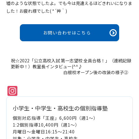
墟のような状態でしたよ。でも今は見違えるほどきれいになりま
した！お疲れ様でした( *´艸｀)
お問い合わせはこちら
祝☆2022「公立高校入試 第一志望校 全員合格！」（連続記録
更新中！）教室長インタビュー(^^♪
白根校オープン後の改装の様子②
Instagram
小学生・中学生・高校生の個別指導塾
個別対応指導「王座」6,600円（週1～）
1:2個別指導10,400円（週1～）
月曜日～金曜日16:15～21:40
対象：小学生・中学生・高校生