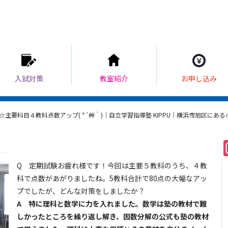
☆主要科目４教科点数アップ( *´艸｀)｜自立学習指導塾 KIPPU｜横浜市旭区にあ
Q
定期試験お疲れ様です！今回は主要５教科のうち、４教
科で点数があがりましたね。5教科合計で80点の大幅なアッ
プでしたが、どんな対策をしましたか？
A 特に理科と数学に力を入れました。数学は塾の教材で難
しかったところを繰り返し解き、因数分解の公式も塾の教材