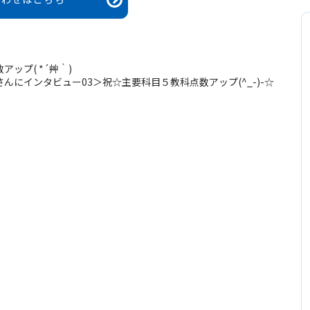
ップ( *´艸｀)
んにインタビュー03＞祝☆主要科目５教科点数アップ(^_-)-☆