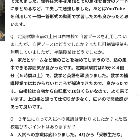
で覚えました。理科は大事な用語とその意味を自分のノート
にまとめるなど、工夫して勉強しました。あとはYouTube
を利用して一問一答形式の動画で学習したのも良かったと思
います。
Q
定期試験直前の土日は白根校で自習ブースを利用してい
ましたが、自習ブースはどうでしたか？また無料補講授業も
利用していましたが、補講授業はどうでしたか。
A 家だとゲームなど他のことを始めてしまうので、塾の集
中できる雰囲気
が良かったです。定期試験前は80分×４回
分（５時間以上）で、数学と英語を頑張りました。数学の補
講授業ではわからないところが解決できたので、良かったで
す。白根校は自宅から自転車で10分くらいなので、よく来て
います。上白根と違って仕切りが少なく、広いので開放感が
あって良いです。
Q
３年生になって入試への意識は変わりましたか？また高
校選びのポイントはありますか？
A 入試への意識は変わりました。4月から「受験生だな」