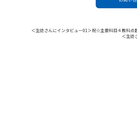
＜生徒さんにインタビュー01＞祝☆主要科目４教科点数ア
＜生徒さ