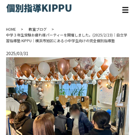
メ
HOME
教室ブログ
中学３年生受験お疲れ様パーティーを開催しました。(2025/2/23)｜自立学
習指導塾 KIPPU｜横浜市旭区にある小中学生向けの完全個別指導塾
2025/03/31